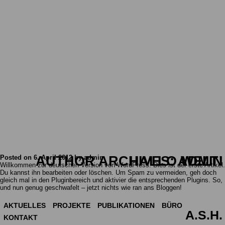
Posted on
6. April 2012
AUTHOR ARCHIVES:
by
admin
HALLO WELT!
ADMIN
Willkommen zur deutschen Version von WordPress. Dies ist der erste Artikel.
Du kannst ihn bearbeiten oder löschen. Um Spam zu vermeiden, geh doch
gleich mal in den Pluginbereich und aktivier die entsprechenden Plugins. So,
und nun genug geschwafelt – jetzt nichts wie ran ans Bloggen!
POST NAVIGATION
POST NAVIGATION
AKTUELLES
PROJEKTE
PUBLIKATIONEN
BÜRO
A.S.H.
KONTAKT